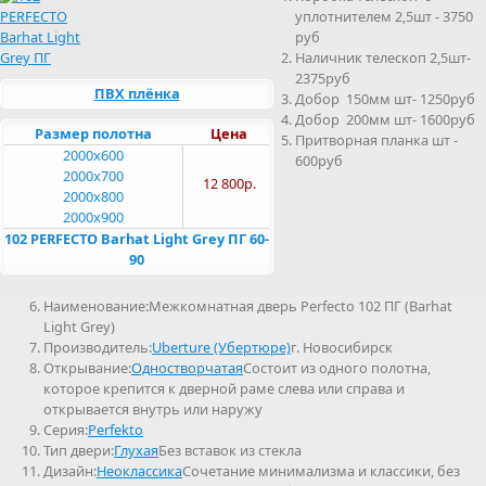
уплотнителем 2,5шт - 3750
руб
Наличник телескоп 2,5шт-
2375руб
ПВХ плёнка
Добор 150мм шт- 1250руб
Добор 200мм шт- 1600руб
Размер полотна
Цена
Притворная планка шт -
2000x600
600руб
2000x700
12 800р.
2000x800
2000x900
102 PERFECTO Barhat Light Grey ПГ 60-
90
Наименование:Межкомнатная дверь Perfecto 102 ПГ (Barhat
Light Grey)
Производитель:
Uberture (Убертюре)
г. Новосибирск
Открывание:
Одностворчатая
Состоит из одного полотна,
которое крепится к дверной раме слева или справа и
открывается внутрь или наружу
Серия:
Perfekto
Тип двери:
Глухая
Без вставок из стекла
Дизайн:
Неоклассика
Сочетание минимализма и классики, без