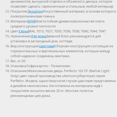
арнаментов, вычурной отделки и объемного декора, которое
позволяет сделать гармоничным и стильным любой интерьер
Покрытие:
Экошпон
Искусственный материал, в основе которого
полипропиленовая пленка
Материал:
МДФ
Влагостойкая древесноволокнистая плита
среднего уровня плотности
Цвет:
Серый
RAL 7015; 7021; 7035; 7036; 7038; 7040; 7044; 7047
Назначение:
Для дома
Дверной блок рекомендуется для
установки в загородный дом, коттедж
Вид конструкции:
Царговая
Сборная конструкция состоящая из
горизонтальных и вертикальных элементов, которые между
собой надежно соединены винтами.
Вес, кг:20
Упаковка:Гофрокартон - Полиэтилен
Описание:Межкомнатная дверь Perfecto 102 ПГ (Barhat Light
Grey) цвет серый производства uberture (убертюре) серия
Perfekto. Модель одностворчатая глухая царговая представлена
в дизайне неоклассика. Изготовлена из материала мдф с
покрытием экошпон весом 20 кг. Монтаж полотна
рекомендован для дома.