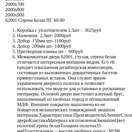
2000x700
2000x800
2000x900
62001 Серена Белая ПГ 60-90
Коробка с уплотнителем 2,5шт - 3625руб
Наличник 2,5шт- 2000руб
Добор 150мм шт- 1100руб
Добор 200мм шт- 1400руб
Притворная планка шт - 600руб
Межкомнатная дверь 62001, глухая, серена белая
отличается интересным внешним видом. Его ей
придает изысканная дизайнерская композиция,
состоящая из выложенных декоративных багетов
прямоугольных вставок. Она служит ярким
украшением дверного полотна и позволяет
использовать эти модели для установки в роскошные
интерьеры. Основой двери выступает клееный брус,
выполненный из хвойных пород и облицованный
МДФ. Внешнее покрытие выполнено из не
боящегося механических повреждений экошпон
материала.Характеристики:ПроизводительUbertureСтил
двериКлассикаМатериал изготовленияЭкошпонЦвет
полотнаСерена белаяТолщина полотна35
ммПолотнокаркас – массив хвойных пород / МДФ