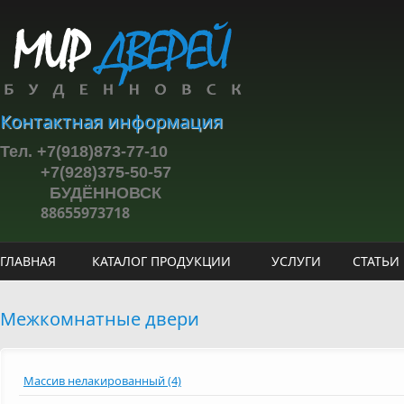
Перейти к основному содержанию
Контактная информация
Тел. +7(918)873-77-10
+7(928)375-50-57
БУДЁННОВСК
88655973718
ГЛАВНАЯ
КАТАЛОГ ПРОДУКЦИИ
УСЛУГИ
СТАТЬИ
Межкомнатные двери
Массив нелакированный (4)