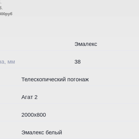
.
б.
300руб
Эмалекс
а, мм
38
Телескопический погонаж
Агат 2
2000х800
Эмалекс белый