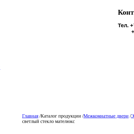
Конт
Тел. +
+7(9
БУД
и
Главная
/
Каталог продукции
/
Межкомнатные двери
/
Э
светлый стекло мателюкс