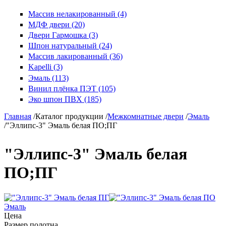
Массив нелакированный (4)
МДФ двери (20)
Двери Гармошка (3)
Шпон натуральный (24)
Массив лакированный (36)
Kapelli (3)
Эмаль (113)
Винил плёнка ПЭТ (105)
Эко шпон ПВХ (185)
Главная
/
Каталог продукции
/
Межкомнатные двери
/
Эмаль
/
"Эллипс-3" Эмаль белая ПО;ПГ
"Эллипс-3" Эмаль белая
ПО;ПГ
Эмаль
Цена
Размер полотна