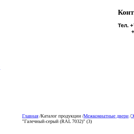
Конт
Тел. +
+7(9
БУД
и
Главная
/
Каталог продукции
/
Межкомнатные двери
/
Э
"Галечный-серый (RAL 7032)" (3)