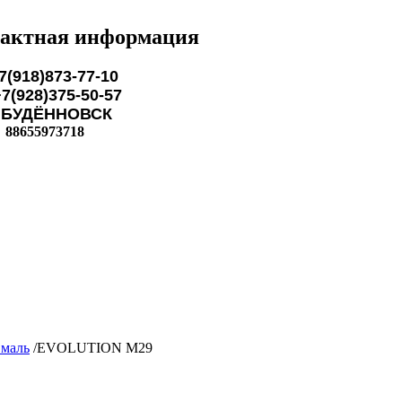
актная информация
7(918)873-77-10
28)375-50-57
ЁННОВСК
88655973718
маль
/
EVOLUTION M29