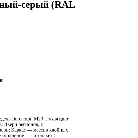
ный-серый (RAL
90
одель Эволюшн М29 глухая цвет
 Двери регионов, г.
вери: Каркас — массив хвойных
 Заполнение — сотопакет с