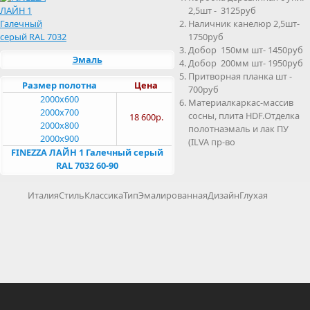
2,5шт - 3125руб
Наличник канелюр 2,5шт-
1750руб
Добор 150мм шт- 1450руб
Эмаль
Добор 200мм шт- 1950руб
Притворная планка шт -
Размер полотна
Цена
700руб
2000x600
Материалкаркас-массив
2000x700
сосны, плита HDF.Отделка
18 600р.
2000x800
полотнаэмаль и лак ПУ
2000x900
(ILVA пр-во
FINEZZA ЛАЙН 1 Галечный серый
RAL 7032 60-90
ИталияСтильКлассикаТипЭмалированнаяДизайнГлухая