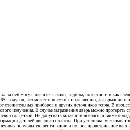
т.к. на ней могут появиться сколы, задиры, потертости и как сл
 65 градусов, что может привести к оплавлению, деформации и
от отопительных приборов и других источников тепла. В проце
вого излучения. В случае загрязнения дверь можно протереть с
евой салфеткой. Не допускать воздействия влаги, а также попад
формации деталей дверного полотна. При установке межкомнатн
печивая нормальную вентиляцию и полное проветривание ванной