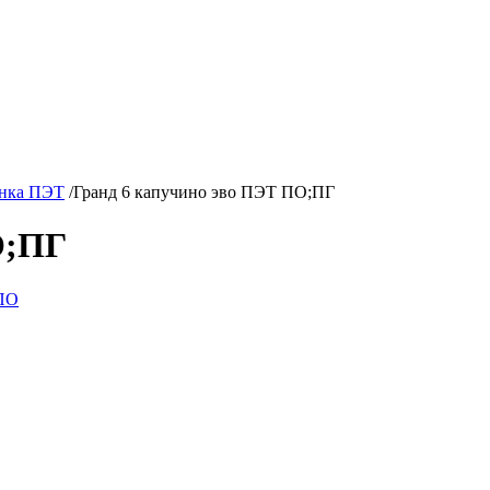
нка ПЭТ
/
Гранд 6 капучино эво ПЭТ ПО;ПГ
О;ПГ