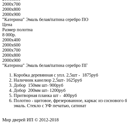
2000x700
2000x800
2000x900
"Катерина" Эмаль белая/патина серебро ПО
Цена
Размер полотна
8 000р.
2000x400
2000x600
2000x700
2000x800
2000x900
"Катерина" Эмаль белая/патина серебро ПГ
Коробка деревянная с упл. 2,5шт - 1875руб
Наличник канелюр 2,5шт- 1625руб
Добор 150мм шт- 900руб
Добор 200мм шт- 1200руб
Притворная планка шт - 400руб
Полотно - щитовое, фрезерованное, каркас из соснового 
эмаль. Стекло с УФ печатью, сатинат
Мир дверей ИП © 2012-2018