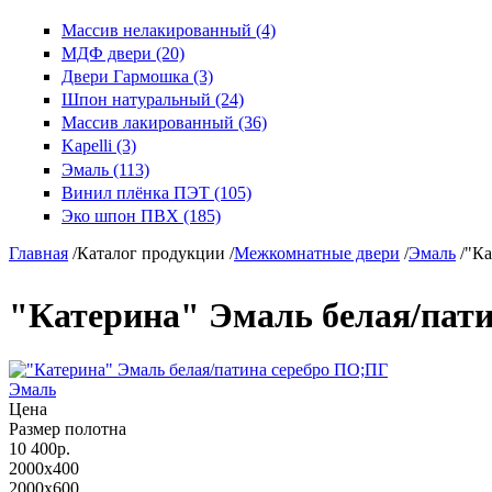
Массив нелакированный (4)
МДФ двери (20)
Двери Гармошка (3)
Шпон натуральный (24)
Массив лакированный (36)
Kapelli (3)
Эмаль (113)
Винил плёнка ПЭТ (105)
Эко шпон ПВХ (185)
Главная
/
Каталог продукции
/
Межкомнатные двери
/
Эмаль
/
"Ка
"Катерина" Эмаль белая/пат
Эмаль
Цена
Размер полотна
10 400р.
2000x400
2000x600