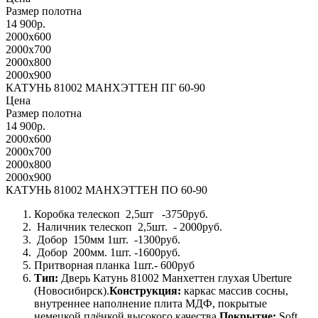
Размер полотна
14 900р.
2000x600
2000x700
2000x800
2000x900
КАТУНЬ 81002 МАНХЭТТЕН ПГ 60-90
Цена
Размер полотна
14 900р.
2000x600
2000x700
2000x800
2000x900
КАТУНЬ 81002 МАНХЭТТЕН ПО 60-90
Коробка телескоп 2,5шт -3750руб.
Наличник телескоп 2,5шт. - 2000руб.
Добор 150мм 1шт. -1300руб.
Добор 200мм. 1шт. -1600руб.
Притворная планка 1шт.- 600руб
Тип:
Дверь Катунь 81002 Манхеттен глухая Uberture
(Новосибирск).
Конструкция:
каркас массив сосны,
внутреннее наполнение плита МДФ, покрытые
немецкой плёнкой высокого качества.
Покрытие:
Soft