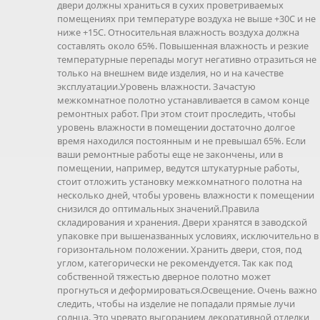
двери должны храниться в сухих проветриваемых
помещениях при температуре воздуха не выше +30С и не
ниже +15С. Относительная влажность воздуха должна
составлять около 65%. Повышенная влажность и резкие
температурные перепады могут негативно отразиться не
только на внешнем виде изделия, но и на качестве
эксплуатации.Уровень влажности. Зачастую
межкомнатное полотно устанавливается в самом конце
ремонтных работ. При этом стоит проследить, чтобы
уровень влажности в помещении достаточно долгое
время находился постоянным и не превышал 65%. Если
ваши ремонтные работы еще не закончены, или в
помещении, например, ведутся штукатурные работы,
стоит отложить установку межкомнатного полотна на
несколько дней, чтобы уровень влажности к помещении
снизился до оптимальных значений.Правила
складирования и хранения. Двери хранятся в заводской
упаковке при вышеназванных условиях, исключительно в
горизонтальном положении. Хранить двери, стоя, под
углом, категорически не рекомендуется. Так как под
собственной тяжестью дверное полотно может
прогнуться и деформироваться.Освещение. Очень важно
следить, чтобы на изделие не попадали прямые лучи
солнца. Это чревато выгоранием декоративной отделки,