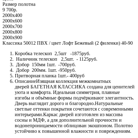
Размер полотна
9 700р.
2000x400
2000x600
2000x700
2000x800
2000x900
Классика 50012 ПВХ / цвет Лофт Бежевый (2 филенки) 40-90
Коробка телескоп 2,5шт -1875руб.
Наличник телескоп 2,5шт. - 1125руб.
Добор 150мм 1шт. -700руб.
Добор 200мм. 1шт. -950руб.
Притворная планка 1шт.- 400руб
ОписаниеИзящная коллекция межкомнатных
дверей БАГЕТНАЯ КЛАССИКА создана для ценителей
уюта и комфорта. Идеальная симметрия, плавные
изгибы и объёмные формы подчёркивают элегантность.
Дверь выглядит дорого и благородно.Натуральные
светлые оттенки покрытия сочетаются с современными
интерьерами.Каркас дверей изготовлен из массива
сосны и МДФ, а для дополнительной прочности и
водонепроницаемости облицован экошпоном. Полотно
устойчиво к повышенной влажности и повреждениям.