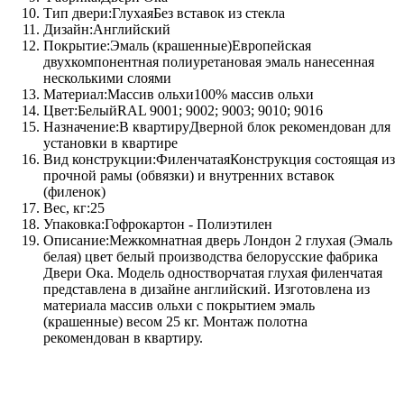
Тип двери:ГлухаяБез вставок из стекла
Дизайн:Английский
Покрытие:Эмаль (крашенные)Европейская
двухкомпонентная полиуретановая эмаль нанесенная
несколькими слоями
Материал:Массив ольхи100% массив ольхи
Цвет:БелыйRAL 9001; 9002; 9003; 9010; 9016
Назначение:В квартируДверной блок рекомендован для
установки в квартире
Вид конструкции:ФиленчатаяКонструкция состоящая из
прочной рамы (обвязки) и внутренних вставок
(филенок)
Вес, кг:25
Упаковка:Гофрокартон - Полиэтилен
Описание:Межкомнатная дверь Лондон 2 глухая (Эмаль
белая) цвет белый производства белорусские фабрика
Двери Ока. Модель одностворчатая глухая филенчатая
представлена в дизайне английский. Изготовлена из
материала массив ольхи с покрытием эмаль
(крашенные) весом 25 кг. Монтаж полотна
рекомендован в квартиру.