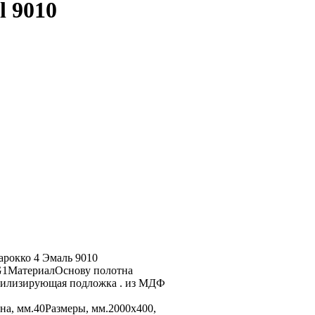
l 9010
рокко 4 Эмаль 9010
G1МатериалОснову полотна
абилизирующая подложка . из МДФ
, мм.40Размеры, мм.2000х400,