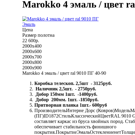
Marokko 4 эмаль / цвет ra
Эмаль
Цена
Размер полотна
22 600р.
2000x400
2000x600
2000x700
2000x800
2000x900
Marokko 4 эмаль / цвет ral 9010 ПГ 40-90
Коробка телескоп. 2,5шт - 3125руб.
Наличник 2,5шт. - 2750руб.
Добор 150мм 1шт. -1400руб.
Добор 200мм. 1шт. -1850руб.
Притворная планка 1шт.- 600руб
ПроизводительИнтерне Дорс (Ковров)МодельМа
(ПГ)ID1872СтильКлассическийЦветRAL 9010 
составляет каркас из бруса хвойных пород. Ст
обеспечивает стабильность финишного
покрытия.ПокрытиеЭмальОстеклениенетТолщина