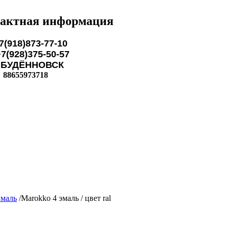
актная информация
7(918)873-77-10
28)375-50-57
ЁННОВСК
88655973718
маль
/
Marokko 4 эмаль / цвет ral