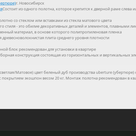
бертюре)
г. Новосибирск
ая
Состоит из одного полотна, которое крепится к дверной раме слева 
олотно со стеклом или вставками из стекла матового цвета
го стиля - это обилие декоративных деталей и элементов, плавными 
венный материал, в основе которого полипропиленовая пленка
я древесноволокнистая плита среднего уровня плотности
ной блок рекомендован для установки в квартире
борная конструкция состоящая из горизонтальных и вертикальных эл
етлая/Матовое) цвет беленый дуб производства uberture (убертюре) 
 с покрытием экошпон весом 20 кг. Монтаж полотна рекомендован в кв