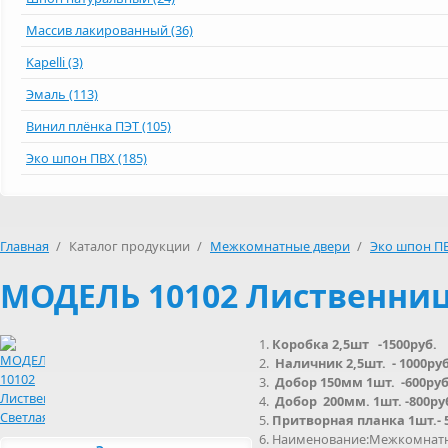
Массив лакированный (36)
Kapelli (3)
Эмаль (113)
Винил плёнка ПЭТ (105)
Эко шпон ПВХ (185)
Главная
/
Каталог продукции
/
Межкомнатные двери
/
Эко шпон П
МОДЕЛЬ 10102 Лиственниц
Коробка 2,5шт -1500руб.
Наличник 2,5шт. - 1000руб
Добор 150мм 1шт. -600руб
Добор 200мм. 1шт. -800ру
Притворная планка 1шт.- 
Наименование:Межкомнатна