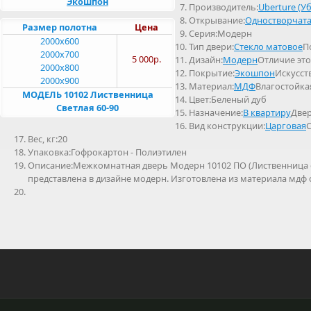
Экошпон
Производитель:
Uberture (У
Открывание:
Одностворчат
Размер полотна
Цена
Серия:Модерн
2000x600
Тип двери:
Стекло матовое
П
2000x700
5 000р.
Дизайн:
Модерн
Отличие это
2000x800
Покрытие:
Экошпон
Искусст
2000x900
Материал:
МДФ
Влагостойка
МОДЕЛЬ 10102 Лиственница
Цвет:Беленый дуб
Светлая 60-90
Назначение:
В квартиру
Двер
Вид конструкции:
Царговая
С
Вес, кг:20
Упаковка:Гофрокартон - Полиэтилен
Описание:Межкомнатная дверь Модерн 10102 ПО (Лиственница св
представлена в дизайне модерн. Изготовлена из материала мдф