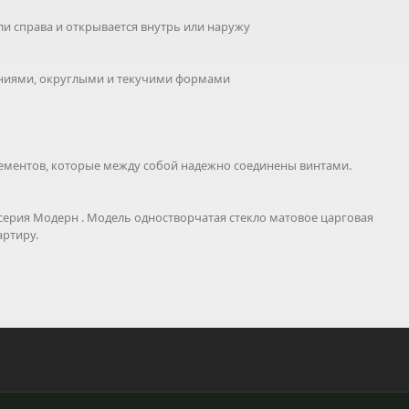
или справа и открывается внутрь или наружу
линиями, округлыми и текучими формами
ементов, которые между собой надежно соединены винтами.
серия Модерн . Модель одностворчатая стекло матовое царговая
артиру.