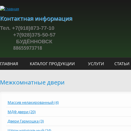
Перейти к основному содержанию
Контактная информация
Тел. +7(918)873-77-10
+7(928)375-50-57
БУДЁННОВСК
88655973718
ГЛАВНАЯ
КАТАЛОГ ПРОДУКЦИИ
УСЛУГИ
СТАТЬИ
Межкомнатные двери
Массив нелакированный (4)
МДФ двери (20)
Двери Гармошка (3)
Шпон натуральный (24)