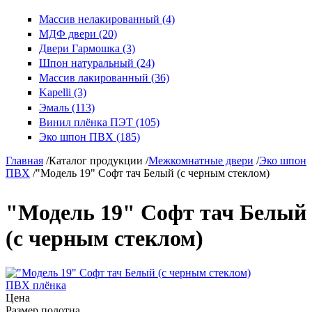
Массив нелакированный (4)
МДФ двери (20)
Двери Гармошка (3)
Шпон натуральный (24)
Массив лакированный (36)
Kapelli (3)
Эмаль (113)
Винил плёнка ПЭТ (105)
Эко шпон ПВХ (185)
Главная
/
Каталог продукции
/
Межкомнатные двери
/
Эко шпон
ПВХ
/
"Модель 19" Софт тач Белый (с черным стеклом)
"Модель 19" Софт тач Белый
(с черным стеклом)
ПВХ плёнка
Цена
Размер полотна