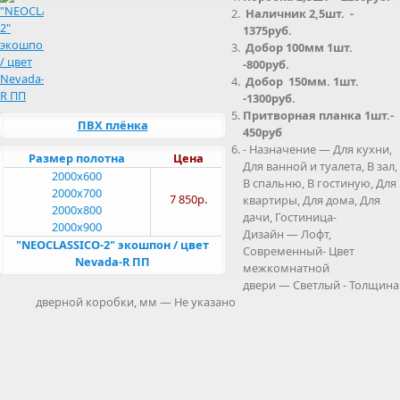
Наличник 2,5шт. -
1375руб.
Добор 100мм 1шт.
-800руб.
Добор 150мм. 1шт.
-1300руб.
Притворная планка 1шт.-
ПВХ плёнка
450руб
- Назначение — Для кухни,
Размер полотна
Цена
Для ванной и туалета, В зал,
2000x600
В спальню, В гостиную, Для
2000x700
7 850р.
квартиры, Для дома, Для
2000x800
дачи, Гостиница-
2000x900
Дизайн — Лофт,
"NEOCLASSICO-2" экошпон / цвет
Современный- Цвет
Nevada-R ПП
межкомнатной
двери — Светлый - Толщина
дверной коробки, мм — Не указано