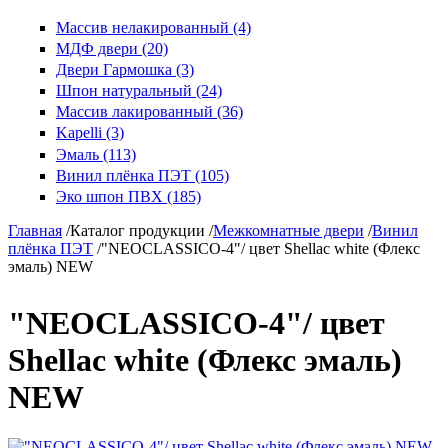
Массив нелакированный (4)
МДФ двери (20)
Двери Гармошка (3)
Шпон натуральный (24)
Массив лакированный (36)
Kapelli (3)
Эмаль (113)
Винил плёнка ПЭТ (105)
Эко шпон ПВХ (185)
Главная
/
Каталог продукции
/
Межкомнатные двери
/
Винил
плёнка ПЭТ
/
"NEOCLASSICO-4"/ цвет Shellac white (Флекс
эмаль) NEW
"NEOCLASSICO-4"/ цвет
Shellac white (Флекс эмаль)
NEW