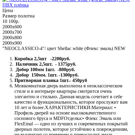
ПВХ плёнка
Цена
Размер полотна
10 100р.
2000x600
2000x700
2000x800
2000x900
"NEOCLASSICO-4"/ цвет Shellac white (Флекс эмаль) NEW
Коробка 2,5шт -2200руб.
Наличник 2,5шт. - 1375руб.
Добор 100мм 1шт. -800руб.
Добор 150мм. 1шт. -1300руб.
Притворная планка 1шт.- 450руб
Межкомнатная дверь выполнена в неоклассическом
стиле и в интерьере квартиры смотрится очень
элегантно и стильно. Данная модель сочетает в себе
качество и функциональность, которое прослужит вам
10 лет и более.ХАРАКТЕРИСТИКИ:Материал: •
Профиль дверей на основе высококачественного
соснового бруса и MDFОтделка:• Флекс Эмаль или
FlexEmal — одно из лучших и современных покрытий
дверных полотен, которое устойчиво к повреждениям,
не выцветает со временем и превосходит эмаль.