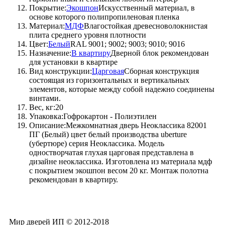
Покрытие:
Экошпон
Искусственный материал, в
основе которого полипропиленовая пленка
Материал:
МДФ
Влагостойкая древесноволокнистая
плита среднего уровня плотности
Цвет:
Белый
RAL 9001; 9002; 9003; 9010; 9016
Назначение:
В квартиру
Дверной блок рекомендован
для установки в квартире
Вид конструкции:
Царговая
Сборная конструкция
состоящая из горизонтальных и вертикальных
элементов, которые между собой надежно соединены
винтами.
Вес, кг:20
Упаковка:Гофрокартон - Полиэтилен
Описание:Межкомнатная дверь Неоклассика 82001
ПГ (Белый) цвет белый производства uberture
(убертюре) серия Неоклассика. Модель
одностворчатая глухая царговая представлена в
дизайне неоклассика. Изготовлена из материала мдф
с покрытием экошпон весом 20 кг. Монтаж полотна
рекомендован в квартиру.
Мир дверей ИП © 2012-2018