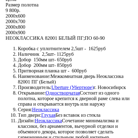
Размер полотна
9 800р.
2000x600
2000x700
2000x800
2000x900
НЕОКЛАССИКА 82001 БЕЛЫЙ ПГ;ПО 60-90
Коробка с уплотнителем 2,5шт - 1625руб
Наличник 2,5шт- 1125руб
Добор 150мм шт- 650руб
Добор 200мм шт- 850руб
Притворная планка шт - 600руб
Наименование:Межкомнатная дверь Неоклассика
82001 ПГ (Белый)
Производитель:
Uberture (Убертюре)
г. Новосибирск
Открывание:
Одностворчатая
Состоит из одного
полотна, которое крепится к дверной раме слева или
справа и открывается внутрь или наружу
Серия:
Неоклассика
Тип двери:
Глухая
Без вставок из стекла
Дизайн:
Неоклассика
Сочетание минимализма и
классики, без арнаментов, вычурной отделки и
объемного декора, которое позволяет сделать
гармоничным и стильным любой интерьер