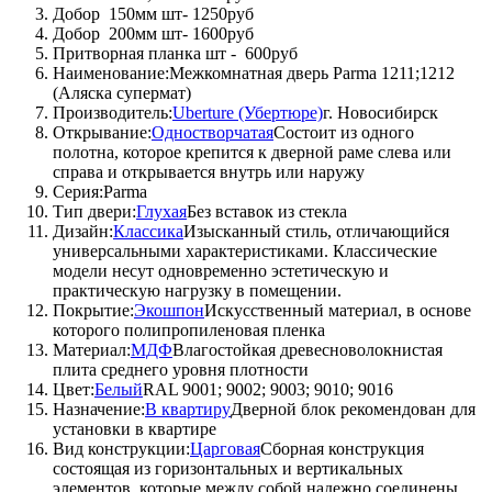
Добор 150мм шт- 1250руб
Добор 200мм шт- 1600руб
Притворная планка шт - 600руб
Наименование:Межкомнатная дверь Parma 1211;1212
(Аляска супермат)
Производитель:
Uberture (Убертюре)
г. Новосибирск
Открывание:
Одностворчатая
Состоит из одного
полотна, которое крепится к дверной раме слева или
справа и открывается внутрь или наружу
Серия:Parma
Тип двери:
Глухая
Без вставок из стекла
Дизайн:
Классика
Изысканный стиль, отличающийся
универсальными характеристиками. Классические
модели несут одновременно эстетическую и
практическую нагрузку в помещении.
Покрытие:
Экошпон
Искусственный материал, в основе
которого полипропиленовая пленка
Материал:
МДФ
Влагостойкая древесноволокнистая
плита среднего уровня плотности
Цвет:
Белый
RAL 9001; 9002; 9003; 9010; 9016
Назначение:
В квартиру
Дверной блок рекомендован для
установки в квартире
Вид конструкции:
Царговая
Сборная конструкция
состоящая из горизонтальных и вертикальных
элементов, которые между собой надежно соединены