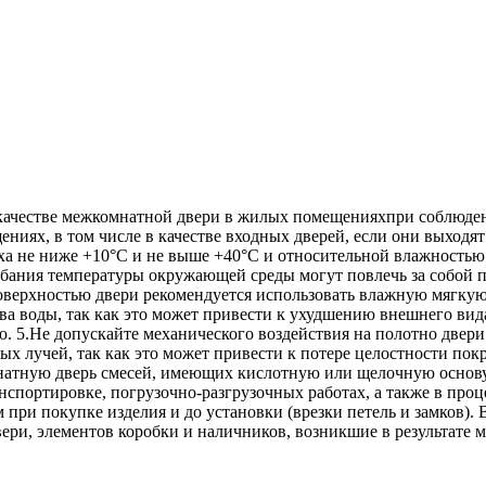
в качестве межкомнатной двери в жилых помещенияхпри соблюд
ниях, в том числе в качестве входных дверей, если они выходят
а не ниже +10°С и не выше +40°С и относительной влажностью 
ебания температуры окружающей среды могут повлечь за собой 
 поверхностью двери рекомендуется использовать влажную мягку
а воды, так как это может привести к ухудшению внешнего вида
. 5.Не допускайте механического воздействия на полотно двери
х лучей, так как это может привести к потере целостности пок
мнатную дверь смесей, имеющих кислотную или щелочную основу.
спортировке, погрузочно-разгрузочных работах, а также в проц
при покупке изделия и до установки (врезки петель и замков). 
вери, элементов коробки и наличников, возникшие в результате 