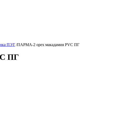
нка ПЭТ
/
ПАРМА-2 орех макадамия PVC ПГ
VC ПГ