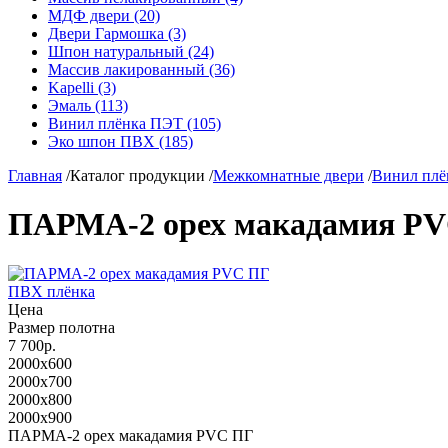
МДФ двери (20)
Двери Гармошка (3)
Шпон натуральный (24)
Массив лакированный (36)
Kapelli (3)
Эмаль (113)
Винил плёнка ПЭТ (105)
Эко шпон ПВХ (185)
Главная
/
Каталог продукции
/
Межкомнатные двери
/
Винил плё
ПАРМА-2 орех макадамия P
ПВХ плёнка
Цена
Размер полотна
7 700р.
2000x600
2000x700
2000x800
2000x900
ПАРМА-2 орех макадамия PVC ПГ