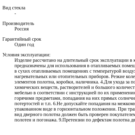
Вид стекла
-
Производитель
Россия
Гарантийный срок
Один год
Условия эксплуатации:
Изделие рассчитано на длительный срок эксплуатации 
предназначены для использования в отапливаемых помеще
в сухих отапливаемых помещениях с температурой воздух
нагревательных или отопительных приборов. Резкие кол
элементов полотна, коробки, наличника. 4.Для ухода за
химических веществ, растворителей и большого количеств
мебелью в соответствии с инструкцией по их применению
горячими предметами, попадания на них прямых солнечны
потертостей и т.п. 6.Не допускайте попадания на межко
упакованном виде в горизонтальном положении. При тран
вид дверного полотна должен быть проверен покупателем 
полотен и погонажа. 9.Претензии по дефектам полотна д