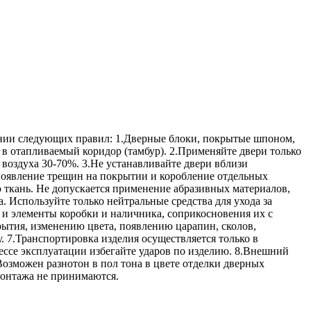
ении следующих правил: 1.Дверные блоки, покрытые шпоном,
 в отапливаемый коридор (тамбур). 2.Применяйте двери только
воздуха 30-70%. 3.Не устанавливайте двери вблизи
появление трещин на покрытии и коробление отдельных
ю ткань. Не допускается применение абразивных материалов,
. Используйте только нейтральные средства для ухода за
 и элементы коробки и наличника, соприкосновения их с
рытия, изменению цвета, появлению царапин, сколов,
 7.Транспортировка изделия осуществляется только в
ессе эксплуатации избегайте ударов по изделию. 8.Внешний
Возможен разнотон в пол тона в цвете отделки дверных
монтажа не принимаются.