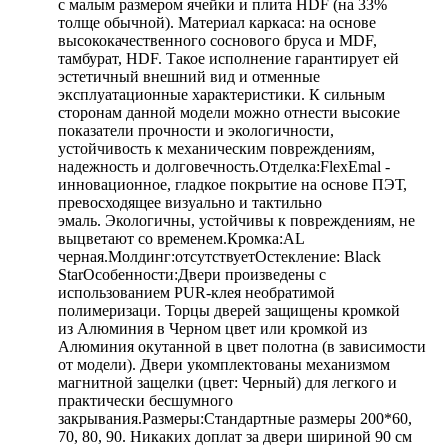
с малым размером ячейки и плита HDF (на 33%
толще обычной). Материал каркаса: на основе
высококачественного соснового бруса и MDF,
тамбурат, HDF. Такое исполнение гарантирует ей
эстетичный внешний вид и отменные
эксплуатационные характеристики. К сильным
сторонам данной модели можно отнести высокие
показатели прочности и экологичности,
устойчивость к механическим повреждениям,
надежность и долговечность.Отделка:FlexEmal -
инновационное, гладкое покрытие на основе ПЭТ,
превосходящее визуально и тактильно
эмаль. Экологичны, устойчивы к повреждениям, не
выцветают со временем.Кромка:AL
черная.Молдинг:отсутствуетОстекление: Black
StarОсобенности:Двери произведены с
использованием PUR-клея необратимой
полимеризаци. Торцы дверей защищены кромкой
из Алюминия в Черном цвет или кромкой из
Алюминия окутанной в цвет полотна (в зависимости
от модели). Двери укомплектованы механизмом
магнитной защелки (цвет: Черный) для легкого и
практически бесшумного
закрывания.Размеры:Стандартные размеры 200*60,
70, 80, 90. Никаких доплат за двери шириной 90 см