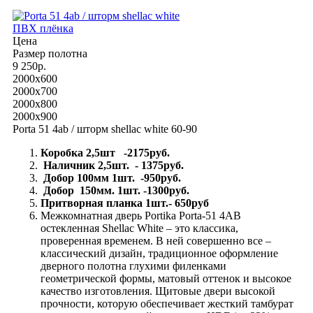
ПВХ плёнка
Цена
Размер полотна
9 250р.
2000x600
2000x700
2000x800
2000x900
Porta 51 4ab / шторм shellac white 60-90
Коробка 2,5шт -2175руб.
Наличник 2,5шт. - 1375руб.
Добор 100мм 1шт. -950руб.
Добор 150мм. 1шт. -1300руб.
Притворная планка 1шт.- 650руб
Межкомнатная дверь Portika Porta-51 4AВ
остекленная Shellac White – это классика,
проверенная временем. В ней совершенно все –
классический дизайн, традиционное оформление
дверного полотна глухими филенками
геометрической формы, матовый оттенок и высокое
качество изготовления. Щитовые двери высокой
прочности, которую обеспечивает жесткий тамбурат