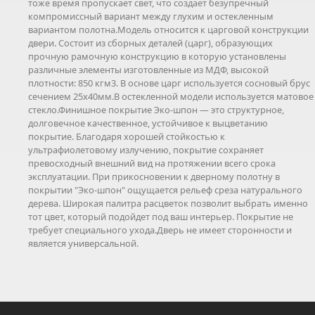
тоже время пропускает свет, что создает безупречный
компромиссный вариант между глухим и остекленным
вариантом полотна.Модель относится к царговой конструкции
двери. Состоит из сборных деталей (царг), образующих
прочную рамочную конструкцию в которую установлены
различные элементы изготовленные из МДФ, высокой
плотности: 850 кгм3. В основе царг используется сосновый брус
сечением 25х40мм.В остекленной модели используется матовое
стекло.Финишное покрытие Эко-шпон — это структурное,
долговечное качественное, устойчивое к выцветанию
покрытие. Благодаря хорошей стойкостью к
ультрафиолетовому излучению, покрытие сохраняет
превосходный внешний вид на протяжении всего срока
эксплуатации. При прикосновении к дверному полотну в
покрытии "Эко-шпон" ощущается рельеф среза натурального
дерева. Широкая палитра расцветок позволит выбрать именно
тот цвет, который подойдет под ваш интерьер. Покрытие не
требует специального ухода.Дверь не имеет сторонности и
является универсальной.