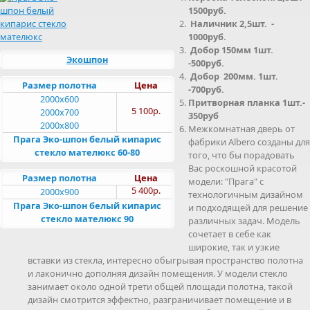
1500руб.
Наличник 2,5шт. -
1000руб.
Добор 150мм 1шт.
Экошпон
-500руб.
Добор 200мм. 1шт.
Размер полотна
Цена
-700руб.
2000x600
Притворная планка 1шт.-
5 100р.
2000x700
350руб
2000x800
Межкомнатная дверь от
Прага Эко-шпон белый кипарис
фабрики Albero созданы для
стекло мателюкс 60-80
того, что бы порадовать
Вас роскошной красотой
Размер полотна
Цена
модели: "Прага" с
5 400р.
2000x900
технологичным дизайном
Прага Эко-шпон белый кипарис
и подходящей для решение
стекло мателюкс 90
различных задач. Модель
сочетает в себе как
широкие, так и узкие
вставки из стекла, интересно обыгрывая пространство полотна
и лаконично дополняя дизайн помещения. У модели стекло
занимает около одной трети общей площади полотна, такой
дизайн смотрится эффектно, разграничивает помещение и в