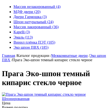
Массив нелакированный (4)
МДФ двери (20)
Двери Гармошка (3)
Шпон натуральный (24)
Массив лакированный (36)
Kapelli (3)
Эмаль (113)
Винил плёнка ПЭТ (105)
Эко шпон ПВХ (185)
Главная
/
Каталог продукции
/
Межкомнатные двери
/
Эко шпон
ПВХ
/
Прага Эко-шпон темный кипарис стекло черное
Прага Эко-шпон темный
кипарис стекло черное
Шпонированная
Цена
Размер полотна