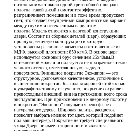
стекло занимает около одной трети общей площади
полотна, такой дизайн смотрится эффектно,
разграничивает помещение и в тоже время пропускает
свет, что создает безупречный компромиссный вариант
между глухим и остекленным вариантом
полотна.Модель относится к царговой конструкции
двери. Состоит из сборных деталей (царг), образующих
прочную рамочную конструкцию в которую
установлены различные элементы изготовленные из
МДФ, высокой плотности: 850 кгм3. В основе царг
используется сосновый брус сечением 25х40мм.В
остекленной модели используется не прозрачное стекло
черного оттенка, имеетглянцевую гладкую
поверхность.Финишное покрытие Эко-шпон — это
структурное, долговечное качественное, устойчивое к
выцветанию покрытие. Благодаря хорошей стойкостью
к ультрафиолетовому излучению, покрытие сохраняет
превосходный внешний вид на протяжении всего срока
эксплуатации. При прикосновении к дверному полотну
в покрытии "Эко-шпон" ощущается рельеф среза
натурального дерева. Широкая палитра расцветок
позволит выбрать именно тот цвет, который подойдет
под ваш интерьер. Покрытие не требует специального
ухода.Дверь не имеет сторонности и является
универсальной.