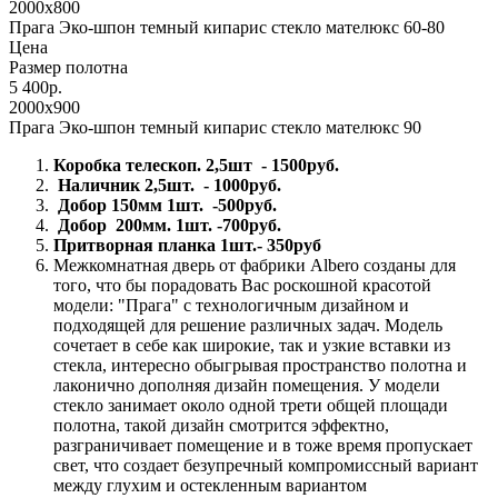
2000x800
Прага Эко-шпон темный кипарис стекло мателюкс 60-80
Цена
Размер полотна
5 400р.
2000x900
Прага Эко-шпон темный кипарис стекло мателюкс 90
Коробка телескоп. 2,5шт - 1500руб.
Наличник 2,5шт. - 1000руб.
Добор 150мм 1шт. -500руб.
Добор 200мм. 1шт. -700руб.
Притворная планка 1шт.- 350руб
Межкомнатная дверь от фабрики Albero созданы для
того, что бы порадовать Вас роскошной красотой
модели: "Прага" с технологичным дизайном и
подходящей для решение различных задач. Модель
сочетает в себе как широкие, так и узкие вставки из
стекла, интересно обыгрывая пространство полотна и
лаконично дополняя дизайн помещения. У модели
стекло занимает около одной трети общей площади
полотна, такой дизайн смотрится эффектно,
разграничивает помещение и в тоже время пропускает
свет, что создает безупречный компромиссный вариант
между глухим и остекленным вариантом