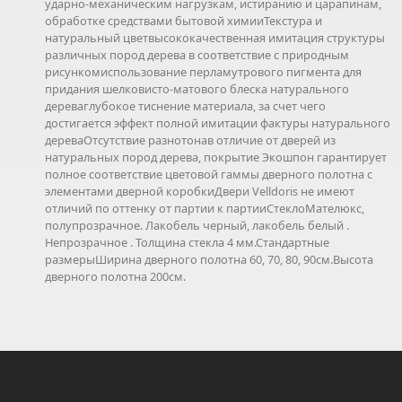
ударно-механическим нагрузкам, истиранию и царапинам,
обработке средствами бытовой химииТекстура и
натуральный цветвысококачественная имитация структуры
различных пород дерева в соответствие с природным
рисункомиспользование перламутрового пигмента для
придания шелковисто-матового блеска натурального
дереваглубокое тиснение материала, за счет чего
достигается эффект полной имитации фактуры натурального
дереваОтсутствие разнотонав отличие от дверей из
натуральных пород дерева, покрытие Экошпон гарантирует
полное соответствие цветовой гаммы дверного полотна с
элементами дверной коробкиДвери Velldoris не имеют
отличий по оттенку от партии к партииСтеклоМателюкс,
полупрозрачное. Лакобель черный, лакобель белый .
Непрозрачное . Толщина стекла 4 мм.Стандартные
размерыШирина дверного полотна 60, 70, 80, 90см.Высота
дверного полотна 200см.