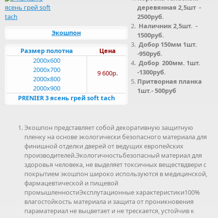
деревянная 2,5шт -
2500руб.
Наличник 2,5шт. -
Экошпон
1500руб.
Добор 150мм 1шт.
Размер полотна
Цена
-950руб.
2000x600
Добор 200мм. 1шт.
2000x700
-1300руб.
9 600р.
2000x800
Притворная планка
2000x900
1шт.- 500руб
PRENIER 3 ясень грей soft tach
Экошпон представляет собой декоративную защитную
пленку на основе экологически безопасного материала для
финишной отделки дверей от ведущих европейских
производителей.Экологичностьбезопасный материал для
здоровья человека, не выделяет токсичных веществдвери с
покрытием экошпон широко используются в медицинской,
фармацевтической и пищевой
промышленностиЭксплутационные характеристики100%
влагостойкость материала и защита от проникновения
параматериал не выцветает и не трескается, устойчив к