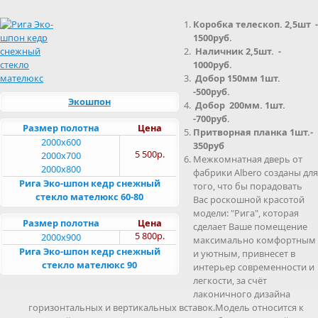
Коробка телескоп. 2,5шт -
1500руб.
Наличник 2,5шт. -
1000руб.
Добор 150мм 1шт.
-500руб.
Экошпон
Добор 200мм. 1шт.
-700руб.
Размер полотна
Цена
Притворная планка 1шт.-
2000x600
350руб
5 500р.
2000x700
Межкомнатная дверь от
2000x800
фабрики Albero созданы для
Рига Эко-шпон кедр снежный
того, что бы порадовать
стекло мателюкс 60-80
Вас роскошной красотой
модели: "Рига", которая
Размер полотна
Цена
сделает Ваше помещение
5 800р.
2000x900
максимально комфортным
Рига Эко-шпон кедр снежный
и уютным, привнесет в
стекло мателюкс 90
интерьер современности и
легкости, за счёт
лаконичного дизайна
горизонтальных и вертикальных вставок.Модель относится к