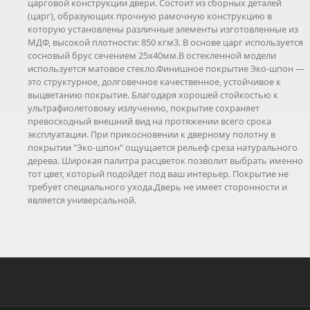
царговой конструкции двери. Состоит из сборных деталей
(царг), образующих прочную рамочную конструкцию в
которую установлены различные элементы изготовленные из
МДФ, высокой плотности: 850 кгм3. В основе царг используется
сосновый брус сечением 25х40мм.В остекленной модели
используется матовое стекло.Финишное покрытие Эко-шпон —
это структурное, долговечное качественное, устойчивое к
выцветанию покрытие. Благодаря хорошей стойкостью к
ультрафиолетовому излучению, покрытие сохраняет
превосходный внешний вид на протяжении всего срока
эксплуатации. При прикосновении к дверному полотну в
покрытии "Эко-шпон" ощущается рельеф среза натурального
дерева. Широкая палитра расцветок позволит выбрать именно
тот цвет, который подойдет под ваш интерьер. Покрытие не
требует специального ухода.Дверь не имеет сторонности и
является универсальной.