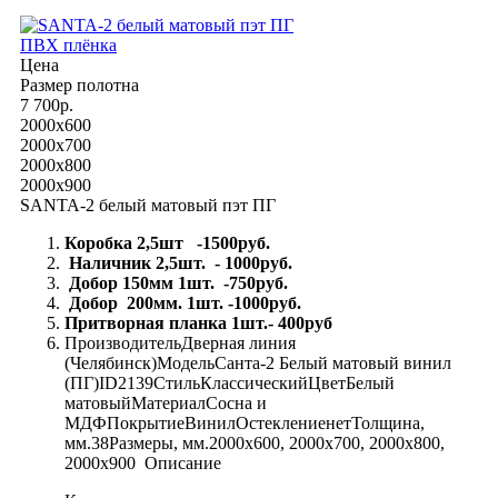
ПВХ плёнка
Цена
Размер полотна
7 700р.
2000x600
2000x700
2000x800
2000x900
SANTA-2 белый матовый пэт ПГ
Коробка 2,5шт -1500руб.
Наличник 2,5шт. - 1000руб.
Добор 150мм 1шт. -750руб.
Добор 200мм. 1шт. -1000руб.
Притворная планка 1шт.- 400руб
ПроизводительДверная линия
(Челябинск)МодельСанта-2 Белый матовый винил
(ПГ)ID2139СтильКлассическийЦветБелый
матовыйМатериалСосна и
МДФПокрытиеВинилОстеклениенетТолщина,
мм.38Размеры, мм.2000x600, 2000x700, 2000x800,
2000x900 Описание