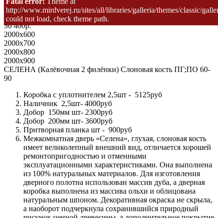
Fatal error:
Theme at
Цена
http://www.mirdverej.ru/sites/all/libraries/galleria/themes/classic/galler
Размер полотна
could not load, check theme path.
36 400р.
2000x600
2000x700
2000x800
2000x900
СЕЛЕНА (Калёвочная 2 филёнки) Слоновая кость ПГ;ПО 60-
90
Коробка с уплотнителем 2,5шт - 5125руб
Наличник 2,5шт- 4000руб
Добор 150мм шт- 2300руб
Добор 200мм шт- 3600руб
Притворная планка шт - 900руб
Межкомнатная дверь «Селена», глухая, слоновая кость
имеет великолепный внешний вид, отличается хорошей
ремонтопригодностью и отменными
эксплуатационными характеристиками. Она выполнена
из 100% натуральных материалов. Для изготовления
дверного полотна использован массив дуба, а дверная
коробка выполнена из массива ольхи и облицована
натуральным шпоном. Декоративная окраска не скрыла,
а наоборот подчеркнула сохранившийся природный
рисунок ценной древесины, а дополнительное покрытие