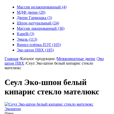
Массив нелакированный (4)
МДФ двери (20)
Двери Гармошка (3)
Шпон натуральный (24)
Массив лакированный (36)
Kapelli (3)
Эмаль (113)
Винил плёнка ПЭТ (105)
Эко шпон ПВХ (185)
Главная
/
Каталог продукции
/
Межкомнатные двери
/
Эко
шпон ПВХ
/
Сеул Эко-шпон белый кипарис стекло
мателюкс
Сеул Эко-шпон белый
кипарис стекло мателюкс
Экошпон
Цена