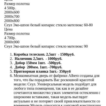
Размер полотна
4 500р.
2000x600
2000x700
2000x800
Сеул Эко-шпон белый кипарис стекло мателюкс 60-80
Цена
Размер полотна
4 700р.
2000x900
Сеул Эко-шпон белый кипарис стекло мателюкс 90
Коробка телескоп. 2,5шт - 1500руб.
Наличник 2,5шт. - 1000руб.
Добор 150мм 1шт. -500руб.
Добор 200мм. 1шт. -700руб.
Притворная планка 1шт.- 350руб
Межкомнатная дверь от фабрики Albero созданы для
того, что бы порадовать Вас роскошной красотой
модели: Сеул. Универсальная модель подойдет для
любого типа помещения, так как в ее дизайне
сочетаются множество узких элементов остекления с
широкими вставками, такая модель выглядит
актуально и не потеряет своей привлекательности со
временем.Модель относится к царговой конструкции