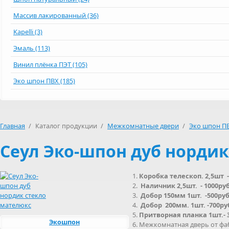
Массив лакированный (36)
Kapelli (3)
Эмаль (113)
Винил плёнка ПЭТ (105)
Эко шпон ПВХ (185)
Главная
/
Каталог продукции
/
Межкомнатные двери
/
Эко шпон П
Сеул Эко-шпон дуб нордик
Коробка телескоп. 2,5шт -
Наличник 2,5шт. - 1000руб
Добор 150мм 1шт. -500руб
Добор 200мм. 1шт. -700ру
Притворная планка 1шт.- 
Экошпон
Межкомнатная дверь от фаб