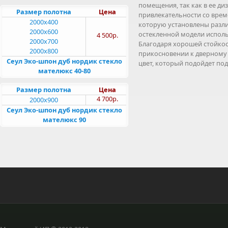
помещения, так как в ее ди
Размер полотна
Цена
привлекательности со врем
2000x400
которую установлены разли
2000x600
остекленной модели исполь
4 500р.
2000x700
Благодаря хорошей стойкос
2000x800
прикосновении к дверному 
Сеул Эко-шпон дуб нордик стекло
цвет, который подойдет под
мателюкс 40-80
Размер полотна
Цена
4 700р.
2000x900
Сеул Эко-шпон дуб нордик стекло
мателюкс 90