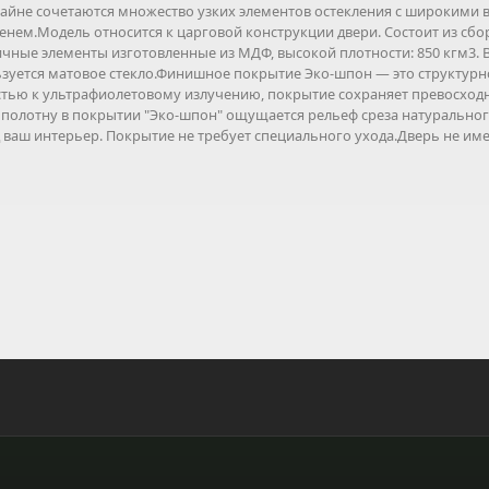
зайне сочетаются множество узких элементов остекления с широкими в
енем.Модель относится к царговой конструкции двери. Состоит из с
чные элементы изготовленные из МДФ, высокой плотности: 850 кгм3. В
зуется матовое стекло.Финишное покрытие Эко-шпон — это структурно
тью к ультрафиолетовому излучению, покрытие сохраняет превосходн
полотну в покрытии "Эко-шпон" ощущается рельеф среза натуральног
 ваш интерьер. Покрытие не требует специального ухода.Дверь не име