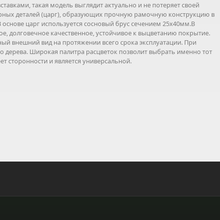
ставками, такая модель выглядит актуально и не потеряет своей
борных деталей (царг), образующих прочную рамочную конструкцию в
 основе царг используется сосновый брус сечением 25х40мм.В
е, долговечное качественное, устойчивое к выцветанию покрытие.
ый внешний вид на протяжении всего срока эксплуатации. При
о дерева. Широкая палитра расцветок позволит выбрать именно тот
ет сторонности и является универсальной.