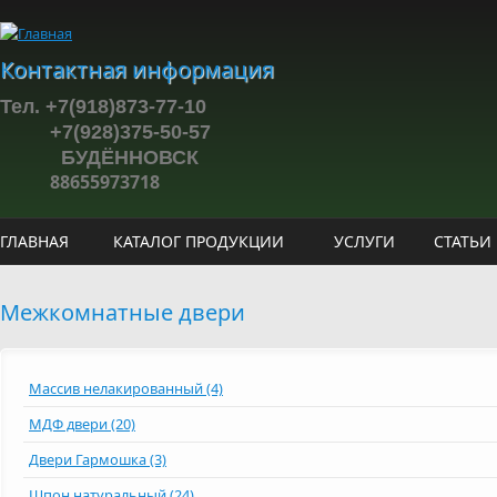
Перейти к основному содержанию
Контактная информация
Тел. +7(918)873-77-10
+7(928)375-50-57
БУДЁННОВСК
88655973718
ГЛАВНАЯ
КАТАЛОГ ПРОДУКЦИИ
УСЛУГИ
СТАТЬИ
Межкомнатные двери
Массив нелакированный (4)
МДФ двери (20)
Двери Гармошка (3)
Шпон натуральный (24)