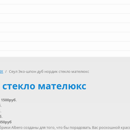
ВХ
/
Сеул Эко-шпон дуб нордик стекло мателюкс
 стекло мателюкс
 1500руб.
.
.
б.
350руб
рики Albero созданы для того, что бы порадовать Вас роскошной крас