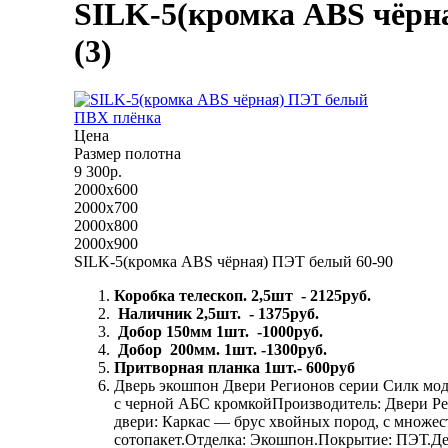
SILK-5(кромка ABS чёрн
(3)
ПВХ плёнка
Цена
Размер полотна
9 300р.
2000x600
2000x700
2000x800
2000x900
SILK-5(кромка ABS чёрная) ПЭТ белый 60-90
Коробка телескоп. 2,5шт - 2125руб.
Наличник 2,5шт. - 1375руб.
Добор 150мм 1шт. -1000руб.
Добор 200мм. 1шт. -1300руб.
Притворная планка 1шт.- 600руб
Дверь экошпон Двери Регионов серии Силк мод
с черной АБС кромкойПроизводитель: Двери Ре
двери: Каркас — брус хвойных пород, с множе
сотопакет.Отделка: Экошпон.Покрытие: ПЭТ.Де