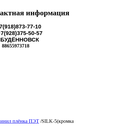
актная информация
7(918)873-77-10
28)375-50-57
ЁННОВСК
88655973718
инил плёнка ПЭТ
/
SILK-5(кромка