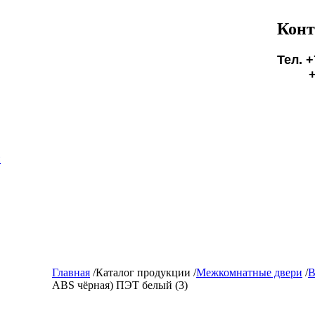
Конт
Тел. +
+7(9
БУД
и
Главная
/
Каталог продукции
/
Межкомнатные двери
/
В
ABS чёрная) ПЭТ белый (3)