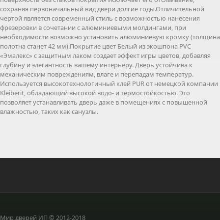
сохраняя первоначальный вид двери долгие годы.Отличительной
чертой является современный стиль с возможностью нанесения
фрезеровки в сочетании с алюминиевыми молдингами, при
необходимости возможно установить алюминиевую кромку (толщина
полотна станет 42 мм).Покрытие цвет Белый из экошпона PVC
«Эмалекс» с защитным лаком создает эффект игры цветов, добавляя
глубину и элегантность вашему интерьеру. Дверь устойчива к
механическим повреждениям, влаге и перепадам температур.
Используется высокотехнологичный клей PUR от немецкой компании
Kleiberit, обладающий высокой водо- и термостойкостью. Это
позволяет устанавливать дверь даже в помещениях с повышенной
влажностью, таких как санузлы.
Мир дверей ИП © 2012-2018