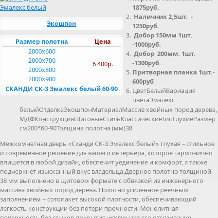
1875руб.
Наличник 2,5шт. -
Экошпон
1250руб.
Добор 150мм 1шт.
Размер полотна
Цена
-1000руб.
2000x600
Добор 200мм. 1шт.
2000x700
-1300руб.
6 400р.
2000x800
Притворная планка 1шт.-
2000x900
600руб
СКАНДИ СК-3 Эмалекс белый 60-90
ЦветБелыйВариация
цветаЭмалекс
белыйОтделкаЭкошпонМатериалМассив хвойных пород дерева,
МДФКонструкцияЩитовыеСтильКлассическиеТипГлухиеРазмер
см200*60-90Толщина полотна (мм)38
Межкомнатная дверь «Сканди СК-3 Эмалекс белый» глухая – стильное
и современное решение для вашего интерьера, которое гармонично
впишется в любой дизайн, обеспечит уединение и комфорт, а также
подчеркнет изысканный вкус владельца.Дверное полотно толщиной
38 мм выполнено в щитовом формате с обвязкой из инженерного
массива хвойных пород дерева. Полотно усиленное реечным
заполнением + сотопакет высокой плотности, обеспечивающий
легкость конструкции без потери прочности. Монолитная
поверхность без стыков покрытия исключает его отслаивание,