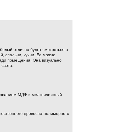
белый отлично будет смотреться в
й, спальни, кухни. Ее можно
щади помещения. Она визуально
 света.
ьзованием МДФ и мелкоячеистый
чественного древесно-полимерного