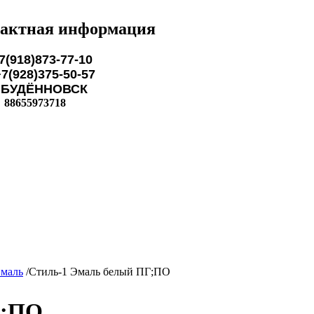
актная информация
7(918)873-77-10
28)375-50-57
ЁННОВСК
88655973718
маль
/
Стиль-1 Эмаль белый ПГ;ПО
Г;ПО