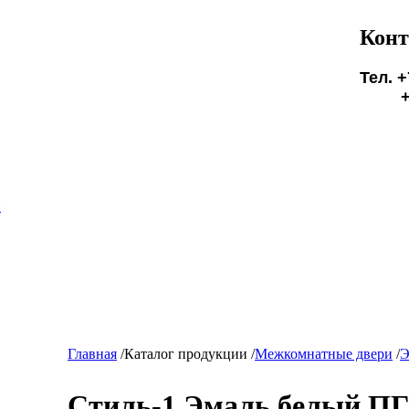
Конт
Тел. +
+7(9
БУД
и
Главная
/
Каталог продукции
/
Межкомнатные двери
/
Э
Стиль-1 Эмаль белый П