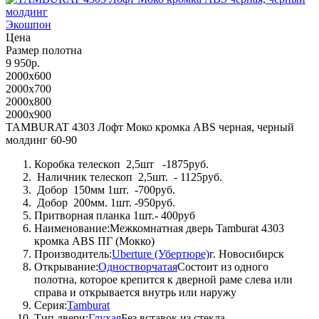
Экошпон
Цена
Размер полотна
9 950р.
2000x600
2000x700
2000x800
2000x900
TAMBURAT 4303 Лофт Моко кромка ABS черная, черный
молдинг 60-90
Коробка телескоп 2,5шт -1875руб.
Наличник телескоп 2,5шт. - 1125руб.
Добор 150мм 1шт. -700руб.
Добор 200мм. 1шт. -950руб.
Притворная планка 1шт.- 400руб
Наименование:Межкомнатная дверь Tamburat 4303
кромка ABS ПГ (Мокко)
Производитель:
Uberture (Убертюре)
г. Новосибирск
Открывание:
Одностворчатая
Состоит из одного
полотна, которое крепится к дверной раме слева или
справа и открывается внутрь или наружу
Серия:
Tamburat
Тип двери:
Глухая
Без вставок из стекла