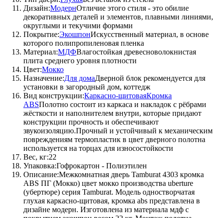
Дизайн:
Модерн
Отличие этого стиля - это обилие
декоративных деталей и элементов, плавными линиями,
округлыми и текучими формами
Покрытие:
Экошпон
Искусственный материал, в основе
которого полипропиленовая пленка
Материал:
МДФ
Влагостойкая древесноволокнистая
плита среднего уровня плотности
Цвет:
Мокко
Назначение:
Для дома
Дверной блок рекомендуется для
установки в загородный дом, коттедж
Вид конструкции:
Каркасно-щитовая
Кромка
ABS
Полотно состоит из каркаса и накладок с рёбрами
жёсткости и наполнителем внутри, которые придают
конструкции прочность и обеспечивают
звукоизоляцию.Прочный и устойчивый к механическим
повреждениям термопластик в цвет дверного полотна
используется на торцах для износостойкости
Вес, кг:22
Упаковка:Гофрокартон - Полиэтилен
Описание:Межкомнатная дверь Tamburat 4303 кромка
ABS ПГ (Мокко) цвет мокко производства uberture
(убертюре) серия Tamburat. Модель одностворчатая
глухая каркасно-щитовая, кромка abs представлена в
дизайне модерн. Изготовлена из материала мдф с