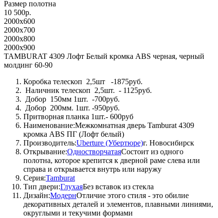
Размер полотна
10 500р.
2000x600
2000x700
2000x800
2000x900
TAMBURAT 4309 Лофт Белый кромка ABS черная, черный
молдинг 60-90
Коробка телескоп 2,5шт -1875руб.
Наличник телескоп 2,5шт. - 1125руб.
Добор 150мм 1шт. -700руб.
Добор 200мм. 1шт. -950руб.
Притворная планка 1шт.- 600руб
Наименование:Межкомнатная дверь Tamburat 4309
кромка ABS ПГ (Лофт белый)
Производитель:
Uberture (Убертюре)
г. Новосибирск
Открывание:
Одностворчатая
Состоит из одного
полотна, которое крепится к дверной раме слева или
справа и открывается внутрь или наружу
Серия:
Tamburat
Тип двери:
Глухая
Без вставок из стекла
Дизайн:
Модерн
Отличие этого стиля - это обилие
декоративных деталей и элементов, плавными линиями,
округлыми и текучими формами