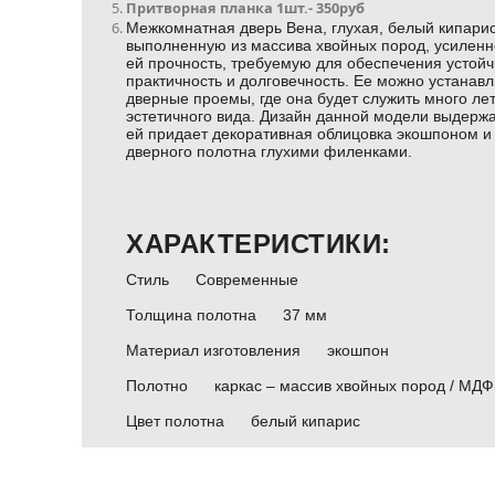
Притворная планка 1шт.- 350руб
Межкомнатная дверь Вена, глухая, белый кипарис
выполненную из массива хвойных пород, усилен
ей прочность, требуемую для обеспечения устойч
практичность и долговечность. Ее можно устанав
дверные проемы, где она будет служить много лет
эстетичного вида. Дизайн данной модели выдерж
ей придает декоративная облицовка экошпоном 
дверного полотна глухими филенками.
ХАРАКТЕРИСТИКИ:
Стиль
Современные
Толщина полотна
37 мм
Материал изготовления
экошпон
Полотно
каркас – массив хвойных пород / МДФ
Цвет полотна
белый кипарис