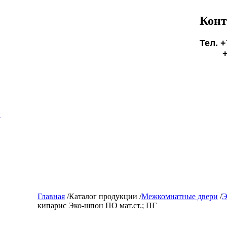
Конт
Тел. +
+7(9
БУД
и
Главная
/
Каталог продукции
/
Межкомнатные двери
/
Э
кипарис Эко-шпон ПО мат.ст.; ПГ