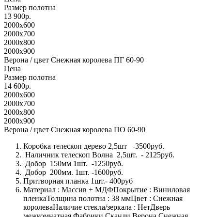
Размер полотна
13 900р.
2000x600
2000x700
2000x800
2000x900
Верона / цвет Снежная королева ПГ 60-90
Цена
Размер полотна
14 600р.
2000x600
2000x700
2000x800
2000x900
Верона / цвет Снежная королева ПО 60-90
Коробка телескоп дерево 2,5шт -3500руб.
Наличник телескоп Волна 2,5шт. - 2125руб.
Добор 150мм 1шт. -1250руб.
Добор 200мм. 1шт. -1600руб.
Притворная планка 1шт.- 400руб
Материал : Массив + МДФПокрытие : Виниловая
пленкаТолщина полотна : 38 ммЦвет : Снежная
королеваНаличие стекла/зеркала : НетДверь
межкомнатная Фабрики Сканди Верона Снежная