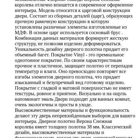
королева отлично впишется в современное оформление
интерьера. Модель относится к царговой конструкции
двери. Состоит из сборных деталей (царг), образующих
прочную рамочную конструкцию в которую
установлены различные элементы изготовленные из
МДФ. В основе царг используется сосновый брус .
Комбинация данных материалов формирует жесткую
структуру, не позволяя изделию деформироваться.
Уникальность дизайну дверного полотна придает его
объемный багет. Покрытие Vinyl - это премиальное
однотонное покрытие. По своим характеристикам
прочное и пластичное, защищает полотно от перепадов
температур и влаги. Оно превосходно повторяет все
изгибы элементов дверного полотна, что придает
изысканный и безупречный вид готовому изделию.
Покрытие с гладкой и матовой поверхностью не имеет
текстуры, ровное и приятное. Визуально и на ощупь
напоминает эмаль Двери подходят для ванных комнат,
очень экологичны и просты в уходе.
Высококачественные материалы и функциональность
делают эту дверь непревзойденным выбором для вашего
интерьера. Дверное полотно Верона Снежная
королева имеет толщину полотна 38 мм. Классический
дизайн, высококачественные материалы и
функциональность делают эту дверь непревзойденным