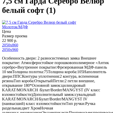
7,5 см Гарда Серебро Велюр
белый софт (1)
Молоток/МДФ
Цена
Размер проема
22 900 р.
2050х860
2050х960
Особенность двери: 2 разносистемных замка Внешнее
покрытие: Атмосферостойкое порошковополимерное «Антик
серебро»Внутреннее покрытие:Фрезерованная МДФ-панель
10 ммТолщина полотна:75Толщина короба:105Наполнитель
двери:ППСКонтуры уплотнения:2 контура, вспененная
резинаТип короба:ОткрытыйПетли:2 петли внешние,
открывание 180*Основной замок:цилиндровый
KARAT/MONARCH /Булат/Border/MANGYST (IV класс
взломостойкости)Дополнительный замок:сувальдный
KARAT/MONARCH/Булат/Border/MANGYST IV
(наивысший) класс взломостойкостиТип ручки:Ручка
раздельная,цвет ХромНочная
задвижка: независимаяЭксцентик:естьПротивосъем:противосъ