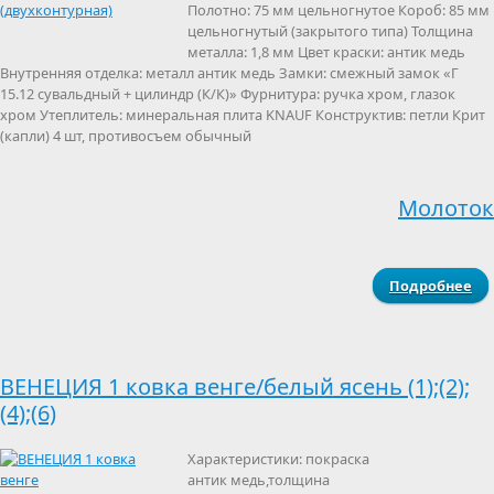
Полотно: 75 мм цельногнутое Короб: 85 мм
цельногнутый (закрытого типа) Толщина
металла: 1,8 мм Цвет краски: антик медь
Внутренняя отделка: металл антик медь Замки: смежный замок «Г
15.12 сувальдный + цилиндр (К/К)» Фурнитура: ручка хром, глазок
хром Утеплитель: минеральная плита KNAUF Конструктив: петли Крит
(капли) 4 шт, противосъем обычный
Молоток
Подробнее
Дв
(д
ВЕНЕЦИЯ 1 ковка венге/белый ясень (1);(2);
(4);(6)
Характеристики: покраска
антик медь,толщина