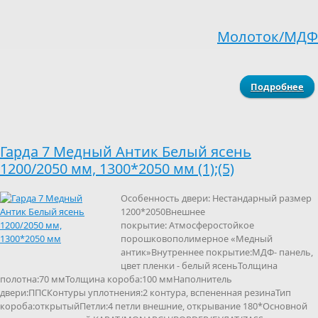
Молоток/МДФ
Подробнее
о 
ме
Гарда 7 Медный Антик Белый ясень
яс
1200/2050 мм, 1300*2050 мм (1);(5)
Особенность двери: Нестандарный размер
1200*2050Внешнее
покрытие: Атмосферостойкое
порошковополимерное «Медный
антик»Внутреннее покрытие:МДФ- панель,
цвет пленки - белый ясеньТолщина
полотна:70 ммТолщина короба:100 ммНаполнитель
двери:ППСКонтуры уплотнения:2 контура, вспененная резинаТип
короба:открытыйПетли:4 петли внешние, открывание 180*Основной