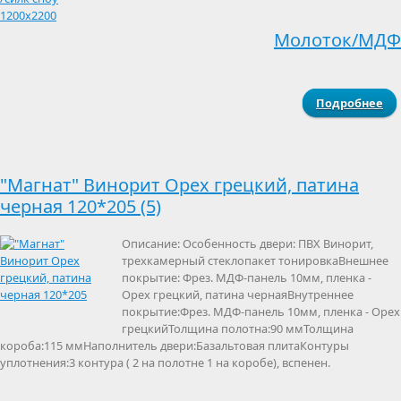
Молоток/МДФ
Подробнее
о 
Рал
12
"Магнат" Винорит Орех грецкий, патина
черная 120*205 (5)
Описание: Особенность двери: ПВХ Винорит,
трехкамерный стеклопакет тонировкаВнешнее
покрытие: Фрез. МДФ-панель 10мм, пленка -
Орех грецкий, патина чернаяВнутреннее
покрытие:Фрез. МДФ-панель 10мм, пленка - Орех
грецкийТолщина полотна:90 ммТолщина
короба:115 ммНаполнитель двери:Базальтовая плитаКонтуры
уплотнения:3 контура ( 2 на полотне 1 на коробе), вспенен.