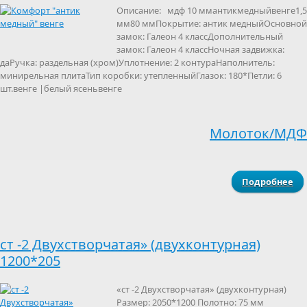
Описание: мдф 10 ммантикмедныйвенге1,5
мм80 ммПокрытие: антик медныйОсновной
замок: Галеон 4 классДополнительный
замок: Галеон 4 классНочная задвижка:
даРучка: раздельная (хром)Уплотнение: 2 контураНаполнитель:
минирельная плитаТип коробки: утепленныйГлазок: 180*Петли: 6
шт.венге |белый ясеньвенге
Молоток/МДФ
Подробнее
Ко
ме
ст -2 Двухстворчатая» (двухконтурная)
1200*205
яс
«ст -2 Двухстворчатая» (двухконтурная)
Размер: 2050*1200 Полотно: 75 мм