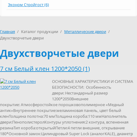
Эконом Стройгост (6)
Главная
/
Каталог продукции
/
Металлические двери
/
Двухстворчетые двери
Двухстворчетые двери
7 см Белый клен 1200*2050 (1)
ОСНОВНЫЕ ХАРАКТЕРИСТИКИ И СИСТЕМА
БЕЗОПАСНОСТИ: Особенность
двери: Нестандарный размер
1200*2050Внешнее
покрытие: Атмосферостойкое порошковополимерное «Медный
антик»Внутреннее покрытие:меламиновая панель, цвет белый
кленТолщина полотна:70 ммТолщина короба:110 ммНаполнитель
двери:ПенополистеролКонтуры уплотнения:2 контура, вспененная
резинаТип короба:открытыйПетли:4 петли внешние, открывание
180*Основной замок:Цилиндровый Super Lock (аналогKALE), диаметр