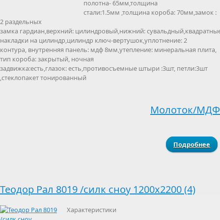
полотна- 65мм,толщина
стали:1.5мм ,толщина короба: 70мм,замок :
2 раздельных
замка гардиан,верхний: цилиндровый,нижний: сувальдный,квадратны
накладки на цилиндр,цилиндр ключ-вертушок,уплотнение: 2
контура, внутренняя панель: мдф 8мм,утепление: минеральная плита,
тип короба: закрытый, ночная
задвижка:есть,глазок: есть,противосъемные штыри :3шт, петли:3шт
,стеклопакет тонированный
Молоток/МДФ
Подробнее
ВЕ
Теодор Рал 8019 /силк сноу 1200х2200 (4)
яс
(2
Характеристики