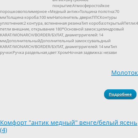
покрытие:Атмосферостойкое
порошковополимерное «Медный антик»Толщина полотна:70
ммТолщина короба:100 ммНаполнитель двери:ППСКонтуры
уплотнения:2 контура, вспененная резинаТип короба:открытыйПетли:4
петли внешние, открывание 180*Основной замок:цилиндровый
KARAT/MONARCH/BORDER/БУЛАТ, диаметрригелей: 14
ммДополнительныйДополнительный замок:сувальдный
KARAT/MONARCH/BORDER/БУЛАТ, диаметрригелей: 14 ммТип
ручки:Ручка раздельная,цвет ХромНочная задвижка: незави
Молоток
Подробнее
о 
М
М
12
Комфорт "антик медный" венге/белый ясень
(4)
13