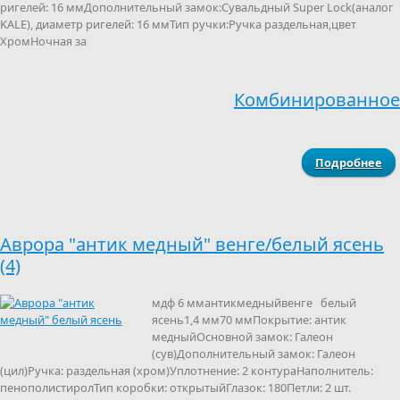
ригелей: 16 ммДополнительный замок:Сувальдный Super Lock(аналог
KALE), диаметр ригелей: 16 ммТип ручки:Ручка раздельная,цвет
ХромНочная за
Комбинированное
Подробнее
12
Аврора "антик медный" венге/белый ясень
(4)
мдф 6 ммантикмедныйвенге белый
ясень1,4 мм70 ммПокрытие: антик
медныйОсновной замок: Галеон
(сув)Дополнительный замок: Галеон
(цил)Ручка: раздельная (хром)Уплотнение: 2 контураНаполнитель:
пенополистиролТип коробки: открытыйГлазок: 180Петли: 2 шт.