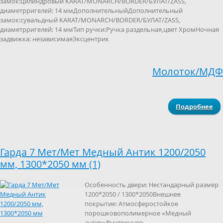
замок:цилиндровый KARAT/MONARCH/BORDER/БУЛАТ/ZASS,
диаметрригелей: 14 ммДополнительныйДополнительный
замок:сувальдный KARAT/MONARCH/BORDER/БУЛАТ/ZASS,
диаметрригелей: 14 ммТип ручки:Ручка раздельная,цвет ХромНочная
задвижка: независимаяЭксцентрик
Молоток/МДФ
Подробнее
о 
М
Гарда 7 Мет/Мет Медный Антик 1200/2050
12
мм, 1300*2050 мм (1)
13
мм
Особенность двери: Нестандарный размер
1200*2050 / 1300*2050Внешнее
покрытие: Атмосферостойкое
порошковополимерное «Медный
антик»Внутреннее