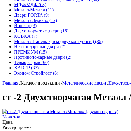
МДФ/МДФ (68)
Металл/Металл (11)
Двери PORTA (9)
Металл / Зеркало (12)
Йошкар (3)
Двухстворчетые двери (16)
КОВКА (7)
Металл / Панель 7,5см (двухконтурные) (36)
Не стандартные двери (7)
ПРЕМИУМ (15)
Противопожарные двери (2)
Терморазрыв (60)
ХАВЕР (37)
Эконом Стройгост (6)
Главная
/
Каталог продукции
/
Металлические двери
/
Двухствор
ст -2 Двухстворчатая Металл 
Молоток
Цена
Размер проема