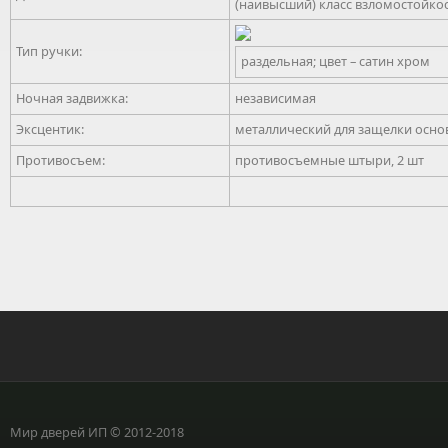
(наивысший) класс взломостойко
Тип ручки:
раздельная; цвет – сатин хром
Ночная задвижка:
независимая
Эксцентик:
металлический для защелки осно
Противосъем:
противосъемные штыри, 2 шт
Мир дверей ИП © 2012-2018