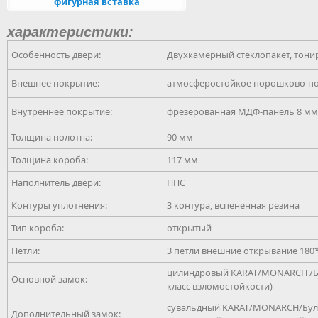
фигурная вставка
характеристики:
Особенность двери:
Двухкамерный стеклопакет, тонир
Внешнее покрытие:
атмосферостойкое порошково-по
Внутреннее покрытие:
фрезерованная МДФ-панель 8 мм,
Толщина полотна:
90 мм
Толщина короба:
117 мм
Наполнитель двери:
ППС
Контуры уплотнения:
3 контура, вспененная резина
Тип короба:
открытый
Петли:
3 петли внешние открывание 180
цилиндровый KARAT/MONARCH /Бу
Основной замок:
класс взломостойкости)
сувальдный KARAT/MONARCH/Була
Дополнительный замок: