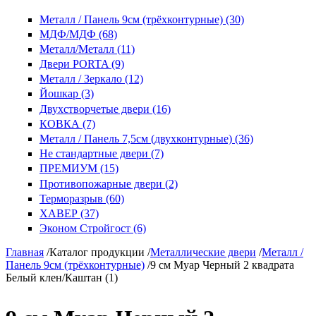
Металл / Панель 9см (трёхконтурные) (30)
МДФ/МДФ (68)
Металл/Металл (11)
Двери PORTA (9)
Металл / Зеркало (12)
Йошкар (3)
Двухстворчетые двери (16)
КОВКА (7)
Металл / Панель 7,5см (двухконтурные) (36)
Не стандартные двери (7)
ПРЕМИУМ (15)
Противопожарные двери (2)
Терморазрыв (60)
ХАВЕР (37)
Эконом Стройгост (6)
Главная
/
Каталог продукции
/
Металлические двери
/
Металл /
Панель 9см (трёхконтурные)
/
9 см Муар Черный 2 квадрата
Белый клен/Каштан (1)