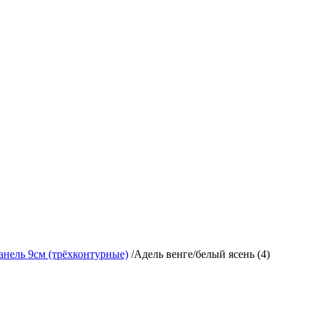
анель 9см (трёхконтурные)
/
Адель венге/белый ясень (4)