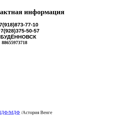
актная информация
7(918)873-77-10
28)375-50-57
ЁННОВСК
88655973718
МДФ/МДФ
/
Астория Венге