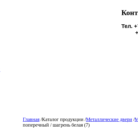
Конт
Тел. +
+7(9
БУД
и
Главная
/
Каталог продукции
/
Металлические двери
/
поперечный / шагрень белая (7)