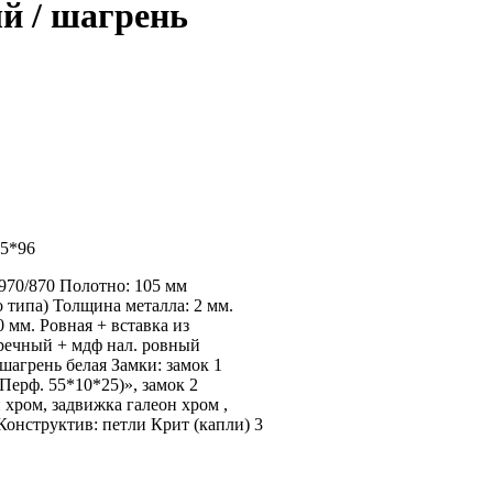
й / шагрень
05*96
970/870 Полотно: 105 мм
 типа) Толщина металла: 2 мм.
мм. Ровная + вставка из
еречный + мдф нал. ровный
шагрень белая Замки: замок 1
Перф. 55*10*25)», замок 2
 хром, задвижка галеон хром ,
онструктив: петли Крит (капли) 3