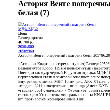
Астория Венге поперечны
белая (7)
МДФ/МДФ
Цена
Размер проема
46 700 р.
2050х860
2050х960
Астория Венге поперечный / шагрень белая 205*86;2
«Астория» Квартирная (трехконтурная) Размер: 2050*
цельногнутое Короб: 115 мм цельногнутый (закрытого
Цвет краски: муар черный Наружная отделка: МДФ 10 
нержавеющей стали в замковой зоне цвет: венге поп
Внутренняя отделка: МДФ 10 мм. рис. АРХ -01 цвет : 
«гардиан 3211 + эксцентрик + цилиндр (Апекс К/ХВ. 
«гардиан 3001 сувальдный » Фурнитура: ручка галеон
глазок хром Утеплитель: минеральная плита KNAUF К
шт, противосъем хромированный 3 шт