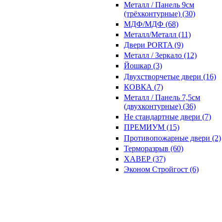
Металл / Панель 9см
(трёхконтурные) (30)
МДФ/МДФ (68)
Металл/Металл (11)
Двери PORTA (9)
Металл / Зеркало (12)
Йошкар (3)
Двухстворчетые двери (16)
КОВКА (7)
Металл / Панель 7,5см
(двухконтурные) (36)
Не стандартные двери (7)
ПРЕМИУМ (15)
Противопожарные двери (2)
Терморазрыв (60)
ХАВЕР (37)
Эконом Стройгост (6)