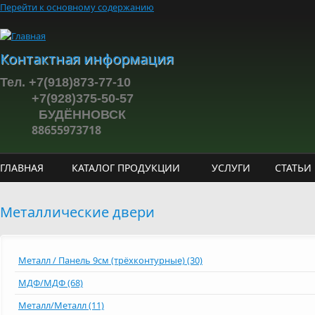
Перейти к основному содержанию
Контактная информация
Тел. +7(918)873-77-10
+7(928)375-50-57
БУДЁННОВСК
88655973718
ГЛАВНАЯ
КАТАЛОГ ПРОДУКЦИИ
УСЛУГИ
СТАТЬИ
Металлические двери
Металл / Панель 9см (трёхконтурные) (30)
МДФ/МДФ (68)
Металл/Металл (11)