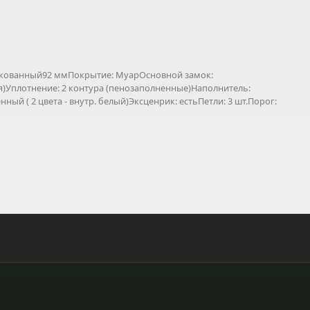
инкованный92 ммПокрытие: МуарОсновной замок:
ая)Уплотнение: 2 контура (пенозаполненные)Наполнитель:
ый ( 2 цвета - внутр. белый)Эксценрик: естьПетли: 3 шт.Порог: