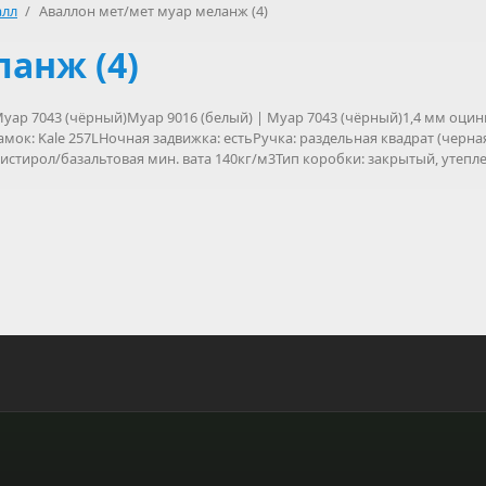
алл
/
Аваллон мет/мет муар меланж (4)
анж (4)
уар 7043 (чёрный)Муар 9016 (белый) | Муар 7043 (чёрный)1,4 мм оц
мок: Kale 257LНочная задвижка: естьРучка: раздельная квадрат (черн
тирол/базальтовая мин. вата 140кг/м3Тип коробки: закрытый, утепленн