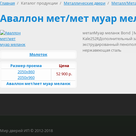
Главная
/
Каталог продукции
/
Металлические двери
/
Металл/Мет
Аваллон мет/мет муар мел
металМуар меланж Bond |М
Kale252RДополнительный за
экструдированный пенополис
нержавеющая сталь
Молоток
Размер проема
Цена
2050х860
52 900 р.
2050х960
Аваллон мет/мет муар меланж
Мир дверей ИП © 2012-2018