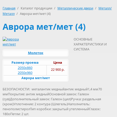
Главная
/
Каталог продукции
/
Металлические двери
/
Металл/
Металл
/
Аврора мет/мет (4)
Аврора мет/мет (4)
ОСНОВНЫЕ
ХАРАКТЕРИСТИКИ И
СИСТЕМА
Молоток
Размер проема
Цена
2050х860
22 900 р.
2050х960
Аврора мет/мет
БЕЗОПАСНОСТИ: металантик медныйантик медный1,4 мм70
ммПокрытие: антик медныйОсновной замок: Галеон
(сув)Дополнительный замок: Галеон (цил)Ручка: раздельная
(хром)Уплотнение: 2 контура (Шлегель)Наполнитель:
пенополистиролТип коробки: закрытый утепленныйГлазок:
180оПетли: 2 шт.