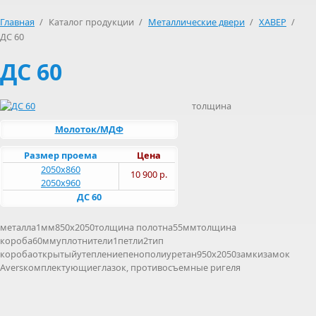
Главная
/
Каталог продукции
/
Металлические двери
/
ХАВЕР
/
ДС 60
ДС 60
толщина
Молоток/МДФ
Размер проема
Цена
2050х860
10 900 р.
2050х960
ДС 60
металла1мм850x2050толщина полотна55ммтолщина
короба60ммуплотнители1петли2тип
коробаоткрытыйутеплениепенополиуретан950x2050замкизамок
Aversкомплектующиеглазок, противосъемные ригеля