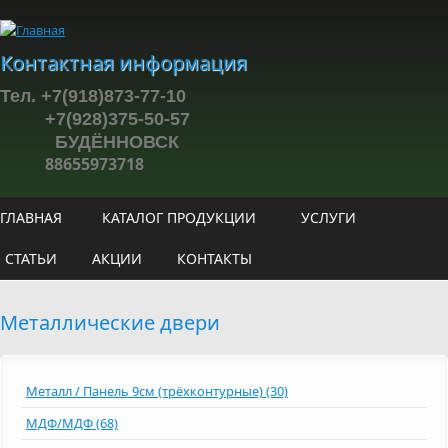
Перейти к основному содержанию
Контактная информация
Тел. +7(918)873-77-10
+7(928)375-50-57
БУДЁННОВСК
88655973718
ГЛАВНАЯ
КАТАЛОГ ПРОДУКЦИИ
УСЛУГИ
СТАТЬИ
АКЦИИ
КОНТАКТЫ
Металлические двери
Металл / Панель 9см (трёхконтурные) (30)
МДФ/МДФ (68)