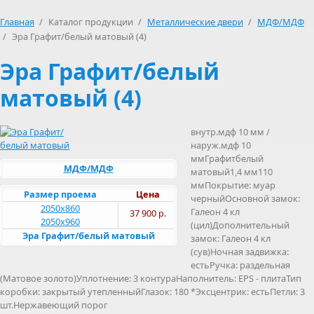
Главная
/
Каталог продукции
/
Металлические двери
/
МДФ/МДФ
/
Эра Графит/белый матовый (4)
Эра Графит/белый
матовый (4)
внутр.мдф 10 мм /
наруж.мдф 10
ммГрафитбелый
МДФ/МДФ
матовый1,4 мм110
ммПокрытие: муар
Размер проема
Цена
черныйОсновной замок:
2050х860
Галеон 4 кл
37 900 р.
2050х960
(цил)Дополнительный
Эра Графит/белый матовый
замок: Галеон 4 кл
(сув)Ночная задвижка:
естьРучка: раздельная
(Матовое золото)Уплотнение: 3 контураНаполнитель: EPS - плитаТип
коробки: закрытый утепленныйГлазок: 180 *Эксцентрик: естьПетли: 3
шт.Нержавеющий порог