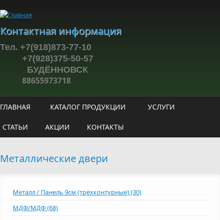
Перейти к основному содержанию
Контактная информация
Тел. +7(918)873-77-10
+7(928)375-50-57
БУДЁННОВСК
88655973718
ГЛАВНАЯ
КАТАЛОГ ПРОДУКЦИИ
УСЛУГИ
СТАТЬИ
АКЦИИ
КОНТАКТЫ
Металлические двери
Металл / Панель 9см (трёхконтурные) (30)
МДФ/МДФ (68)