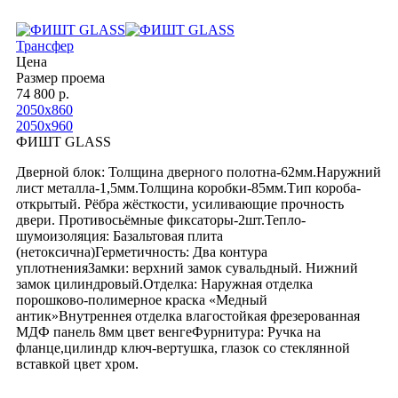
Трансфер
Цена
Размер проема
74 800 р.
2050х860
2050х960
ФИШТ GLASS
Дверной блок: Толщина дверного полотна-62мм.Наружний
лист металла-1,5мм.Толщина коробки-85мм.Тип короба-
открытый. Рёбра жёсткости, усиливающие прочность
двери. Противосьёмные фиксаторы-2шт.Тепло-
шумоизоляция: Базальтовая плита
(нетоксична)Герметичность: Два контура
уплотненияЗамки: верхний замок сувальдный. Нижний
замок цилиндровый.Отделка: Наружная отделка
порошково-полимерное краска «Медный
антик»Внутреннея отделка влагостойкая фрезерованная
МДФ панель 8мм цвет венгеФурнитура: Ручка на
фланце,цилиндр ключ-вертушка, глазок со стеклянной
вставкой цвет хром.